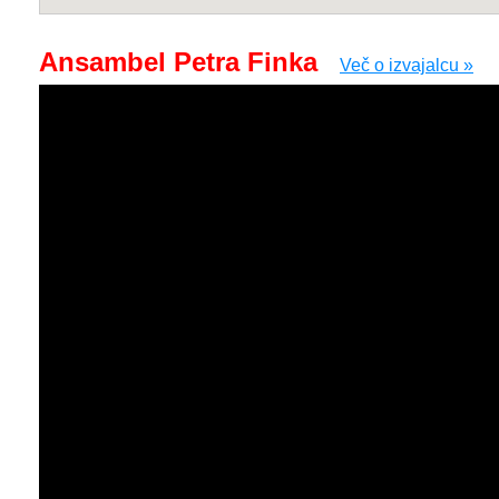
Ansambel Petra Finka
Več o izvajalcu »