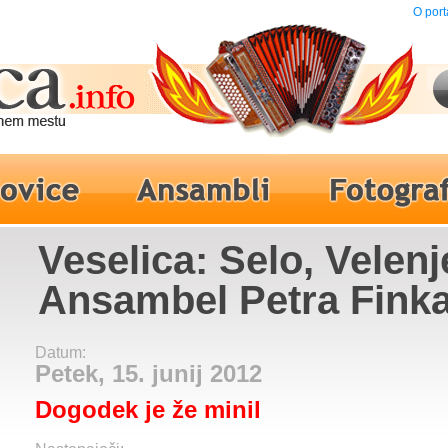
O port
Veselica: Selo, Velenj
Ansambel Petra Fink
Datum:
Petek, 15. junij 2012
Dogodek je že minil