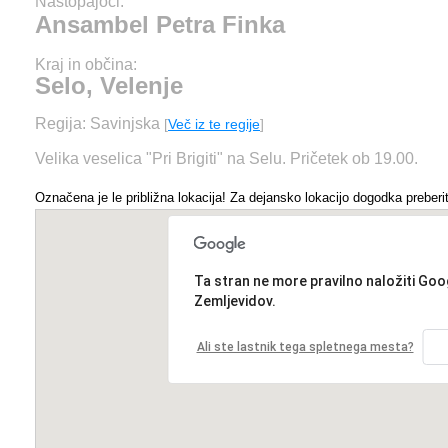
Nastopajoči:
Ansambel Petra Finka
Kraj in občina:
Selo, Velenje
Regija: Savinjska
[
Več iz te regije
]
Velika veselica "Pri Brigiti" na Selu. Pričetek ob 19.00.
Označena je le približna lokacija! Za dejansko lokacijo dogodka preberit
Ta stran ne more pravilno naložiti Goo
Zemljevidov.
Ali ste lastnik tega spletnega mesta?