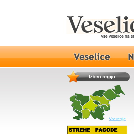
Izberi regijo
Vse regije