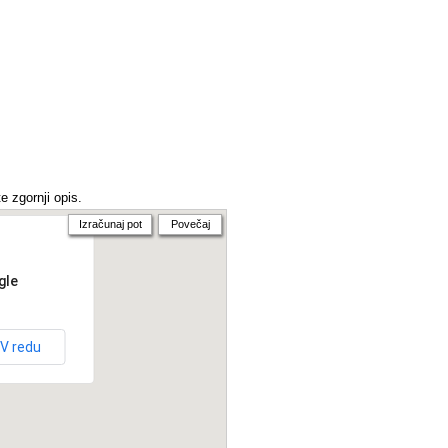
e zgornji opis.
Izračunaj pot
Povečaj
gle
V redu