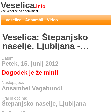
Veselica
.info
Vse veselice na enem mestu
Veselice
Ansambli
Video
Veselica: Štepanjsko
naselje, Ljubljana -
Ansambel Vagabundi
Datum:
Petek, 15. junij 2012
Dogodek je že minil
Nastopajoči:
Ansambel Vagabundi
Kraj in občina:
Štepanjsko naselje, Ljubljana