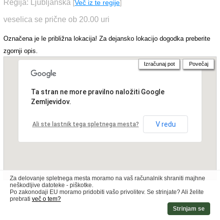
Regija: Ljubljanska
[
Več iz te regije
]
veselica se prične ob 20.00 uri
Označena je le približna lokacija! Za dejansko lokacijo dogodka preberite
zgornji opis.
Izračunaj pot
Povečaj
Ta stran ne more pravilno naložiti Google
Zemljevidov.
V redu
Ali ste lastnik tega spletnega mesta?
Za delovanje spletnega mesta moramo na vaš računalnik shraniti majhne
neškodljive datoteke - piškotke.
Po zakonodaji EU moramo pridobiti vašo privolitev. Se strinjate? Ali želite
prebrati
več o tem?
Strinjam se