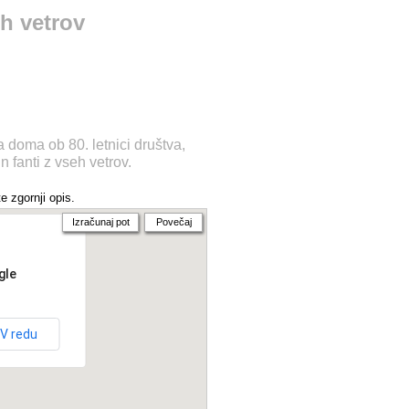
h vetrov
a doma ob 80. letnici društva,
fanti z vseh vetrov.
e zgornji opis.
Izračunaj pot
Povečaj
gle
V redu