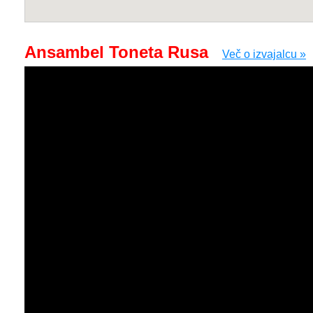
Ansambel Toneta Rusa
Več o izvajalcu »