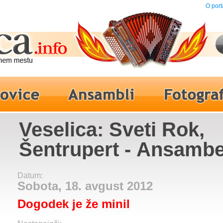
O port
Veselica: Sveti Rok,
Šentrupert - Ansambe
Toneta Rusa, Fantje z
Datum:
vetrov
Sobota, 18. avgust 2012
Dogodek je že minil