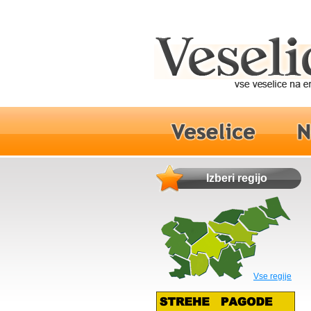
Izberi regijo
Vse regije