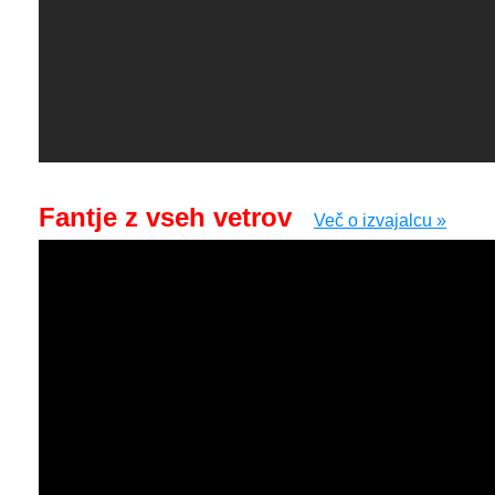
Fantje z vseh vetrov
Več o izvajalcu »