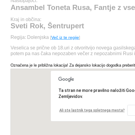
Nastopajoči:
Ansambel Toneta Rusa, Fantje z vse
Kraj in občina:
Sveti Rok, Šentrupert
Regija: Dolenjska
[
Več iz te regije
]
Veselica se prične ob 18.uri z otvoritvijo novega gasilskeg
potem pa nas čaka nepozaben večer z nepozabnimi Rusi in 
Označena je le približna lokacija! Za dejansko lokacijo dogodka preberit
Ta stran ne more pravilno naložiti Goo
Zemljevidov.
Ali ste lastnik tega spletnega mesta?