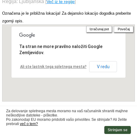
Regija: Ljubljanska
[
Več iz te regije
]
Označena je le približna lokacija! Za dejansko lokacijo dogodka preberite
zgornji opis.
Izračunaj pot
Povečaj
Ta stran ne more pravilno naložiti Google
Zemljevidov.
V redu
Ali ste lastnik tega spletnega mesta?
Za delovanje spletnega mesta moramo na vaš računalnik shraniti majhne
neškodljive datoteke - piškotke.
Po zakonodaji EU moramo pridobiti vašo privolitev. Se strinjate? Ali želite
prebrati
več o tem?
Strinjam se