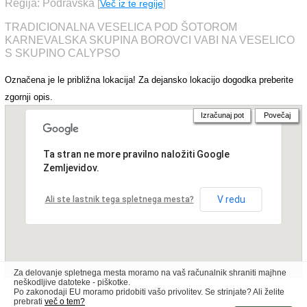
Regija: Podravska
[
Več iz te regije
]
TRADICIONALNA VESELICA POD ŠOTOROM
KARNEVALSKA SKUPINA BOROVCI VABI NA VESELICO
S SKUPINO CALYPSO
Označena je le približna lokacija! Za dejansko lokacijo dogodka preberite
zgornji opis.
Izračunaj pot
Povečaj
Ta stran ne more pravilno naložiti Google
Zemljevidov.
V redu
Ali ste lastnik tega spletnega mesta?
Za delovanje spletnega mesta moramo na vaš računalnik shraniti majhne
neškodljive datoteke - piškotke.
Po zakonodaji EU moramo pridobiti vašo privolitev. Se strinjate? Ali želite
prebrati
več o tem?