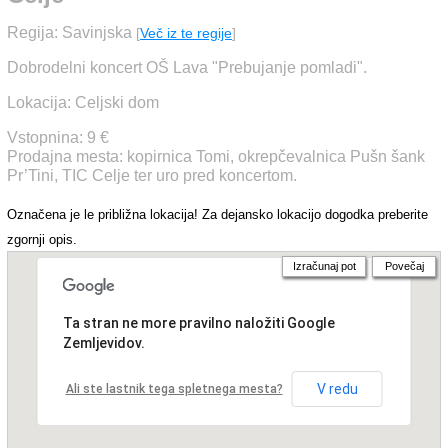
Regija: Savinjska
[
Več iz te regije
]
Dobrodelni koncert OŠ Lava "Prebujanje pomladi".
Lokacija: Celjski dom
Vstopnina: 9 €
Prodajna mesta: kopirnica Tomi, okrepčevalnica Pušn šank
Pr’Tini, TIC Celje ter uro pred koncertom.
Označena je le približna lokacija! Za dejansko lokacijo dogodka preberite
zgornji opis.
Izračunaj pot
Povečaj
Ta stran ne more pravilno naložiti Google
Zemljevidov.
V redu
Ali ste lastnik tega spletnega mesta?