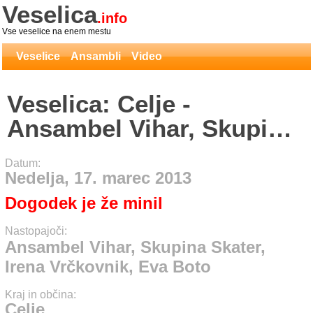
Veselica
.info
Vse veselice na enem mestu
Veselice
Ansambli
Video
Veselica: Celje -
Ansambel Vihar, Skupina
Skater, Irena Vrčkovnik,
Datum:
Eva Boto
Nedelja, 17. marec 2013
Dogodek je že minil
Nastopajoči:
Ansambel Vihar, Skupina Skater,
Irena Vrčkovnik, Eva Boto
Kraj in občina:
Celje