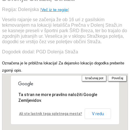
Regija: Dolenjska
[
Več iz te regije
]
Veselo rajanje se začenja že ob 16 uri z gasilskim
tekmovanjem na lokaciji letališča Prečna v Dolenj Straži,in
se kasneje preseli v športni park ŠRD Breza, ter bo trajalo do
zgodnjih jutranjih ur. Veselica je v sklopu Stražkega poletja,
dogodki se vrstijo čez vse poletjev občini Straža.
Dogodek dodal: PGD Dolenja Straža
Označena je le približna lokacija! Za dejansko lokacijo dogodka preberite
zgornji opis.
Izračunaj pot
Povečaj
Ta stran ne more pravilno naložiti Google
Zemljevidov.
V redu
Ali ste lastnik tega spletnega mesta?