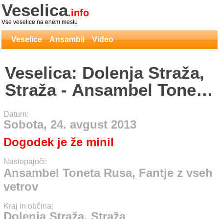
Veselica
.info
Vse veselice na enem mestu
Veselice
Ansambli
Video
Veselica: Dolenja Straža,
Straža - Ansambel Toneta
Rusa, Fantje z vseh
Datum:
vetrov
Sobota, 24. avgust 2013
Dogodek je že minil
Nastopajoči:
Ansambel Toneta Rusa, Fantje z vseh
vetrov
Kraj in občina:
Dolenja Straža, Straža