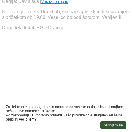
Regija: Savinjska
[
Več iz te regije
]
Krajevni praznik v Dramljah, skupaj s gasilskim tekmovanjem
s pričetkom ob 19.00. Veselico bo pod šotorom. Vabljeni!!
Dogodek dodal: PGD Dramlje
Za delovanje spletnega mesta moramo na vaš računalnik shraniti majhne
neškodljive datoteke - piškotke.
Po zakonodaji EU moramo pridobiti vašo privolitev. Se strinjate? Ali želite
prebrati
več o tem?
Strinjam se