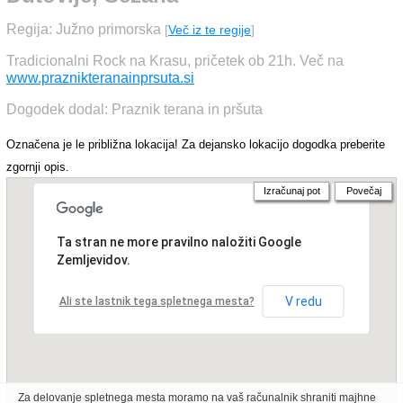
Regija: Južno primorska
[
Več iz te regije
]
Tradicionalni Rock na Krasu, pričetek ob 21h. Več na
www.praznikteranainprsuta.si
Dogodek dodal: Praznik terana in pršuta
Označena je le približna lokacija! Za dejansko lokacijo dogodka preberite
zgornji opis.
Izračunaj pot
Povečaj
Ta stran ne more pravilno naložiti Google
Zemljevidov.
V redu
Ali ste lastnik tega spletnega mesta?
Za delovanje spletnega mesta moramo na vaš računalnik shraniti majhne