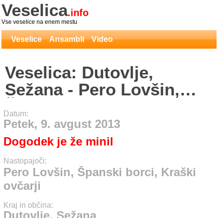
Veselica
.info
Vse veselice na enem mestu
Veselice
Ansambli
Video
Veselica: Dutovlje,
Sežana - Pero Lovšin,
Španski borci, Kraški
Datum:
ovčarji
Petek, 9. avgust 2013
Dogodek je že minil
Nastopajoči:
Pero Lovšin, Španski borci, Kraški
ovčarji
Kraj in občina:
Dutovlje, Sežana