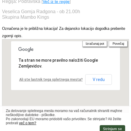
Regija: Podravska
[
Več iz te regije
]
Veselica Gornja Radgona - ob 21.00h
Skupina Mambo Kings
Označena je le približna lokacija! Za dejansko lokacijo dogodka preberite
zgornji opis.
Izračunaj pot
Povečaj
Ta stran ne more pravilno naložiti Google
Zemljevidov.
V redu
Ali ste lastnik tega spletnega mesta?
Za delovanje spletnega mesta moramo na vaš računalnik shraniti majhne
neškodljive datoteke - piškotke.
Po zakonodaji EU moramo pridobiti vašo privolitev. Se strinjate? Ali želite
prebrati
več o tem?
Strinjam se