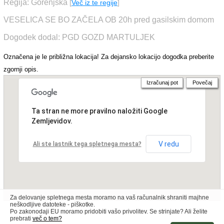
Regija: Gorenjska
[
Več iz te regije
]
VESELICA SE BO ZAČELA OB 20h pred gasilskim domom
Dogodek dodal: PGD GOZD MARTULJEK
Označena je le približna lokacija! Za dejansko lokacijo dogodka preberite
zgornji opis.
Izračunaj pot
Povečaj
Ta stran ne more pravilno naložiti Google
Zemljevidov.
V redu
Ali ste lastnik tega spletnega mesta?
Za delovanje spletnega mesta moramo na vaš računalnik shraniti majhne
neškodljive datoteke - piškotke.
Po zakonodaji EU moramo pridobiti vašo privolitev. Se strinjate? Ali želite
prebrati
več o tem?