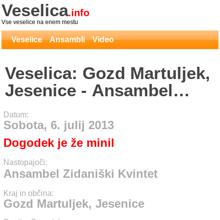
Veselica
.info
Vse veselice na enem mestu
Veselice
Ansambli
Video
Veselica: Gozd Martuljek,
Jesenice - Ansambel
Zidaniški Kvintet
Datum:
Sobota, 6. julij 2013
Dogodek je že minil
Nastopajoči:
Ansambel Zidaniški Kvintet
Kraj in občina:
Gozd Martuljek, Jesenice