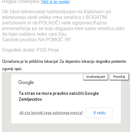
Regija: Dolenjska
[
Več iz te regije
]
Ob 18uri tekmovanje harmonikarjev na frajtonarci po
tekmovanju sledi velika vrtna veselica z BOGATIM
srečolovom in ob POLNOČI velik ognjemet.Razna
presenečenja pa se bojo dogajala med samo veselico,tako
da lepo vabljeni nebo vam žau.
Gasilski pozdrav NA POMOČ !!!!!
Dogodek dodal: PGD Hinje
Označena je le približna lokacija! Za dejansko lokacijo dogodka preberite
zgornji opis.
Izračunaj pot
Povečaj
Ta stran ne more pravilno naložiti Google
Zemljevidov.
V redu
Ali ste lastnik tega spletnega mesta?