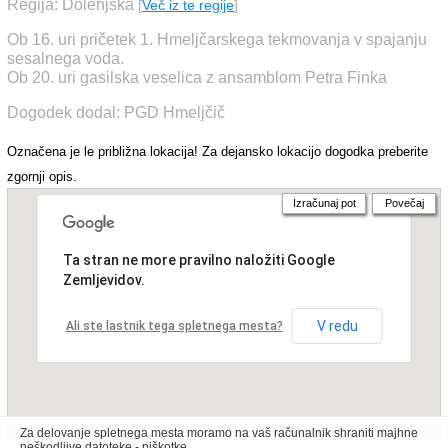
Regija: Dolenjska
[
Več iz te regije
]
Ob 16. uri pričetek 1. Hmeljčarskega tekmovanja v spajanju
sesalnega voda.
Ob 20. uri gasilska veselica z ansamblom Petra Finka
Dogodek dodal: PGD Hmeljčič
Označena je le približna lokacija! Za dejansko lokacijo dogodka preberite
zgornji opis.
Izračunaj pot
Povečaj
Ta stran ne more pravilno naložiti Google
Zemljevidov.
V redu
Ali ste lastnik tega spletnega mesta?
Za delovanje spletnega mesta moramo na vaš računalnik shraniti majhne
neškodljive datoteke - piškotke.