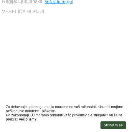
Regija: Ljubljanska
[
Več iz te regije
]
VESELICA HORJUL
Za delovanje spletnega mesta moramo na vaš računalnik shraniti majhne
neškodljive datoteke - piškotke.
Po zakonodaji EU moramo pridobiti vašo privolitev. Se strinjate? Ali želite
prebrati
več o tem?
Strinjam se