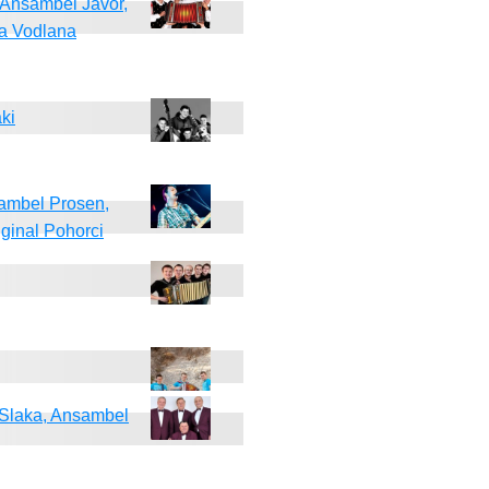
 Ansambel Javor,
na Vodlana
ki
sambel Prosen,
ginal Pohorci
a Slaka, Ansambel