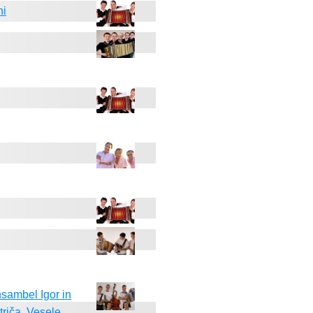
ni
sambel Igor in
triča, Vesele