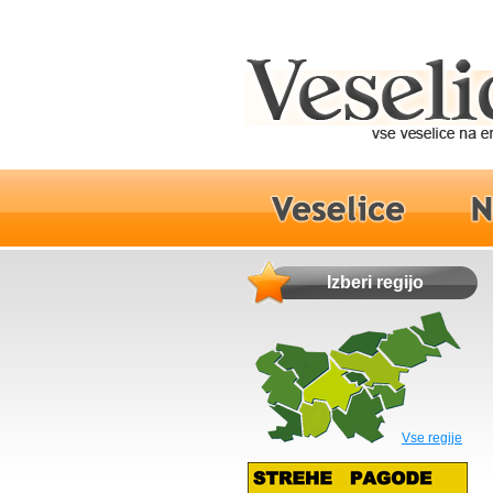
Izberi regijo
Vse regije