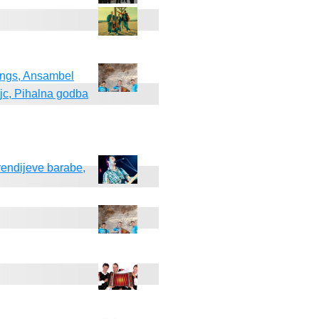
ings, Ansambel
jc, Pihalna godba
endijeve barabe,