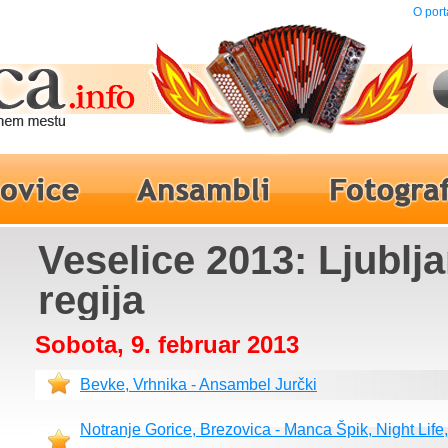
O port
Veselice 2013: Ljublj
regija
Sobota, 9. februar 2013
Bevke, Vrhnika - Ansambel Jurčki
Notranje Gorice, Brezovica - Manca Špik, Night Life