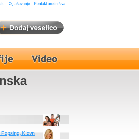
alu
Oglaševanje
Kontakt uredništva
anska
, Popsing, Klovn