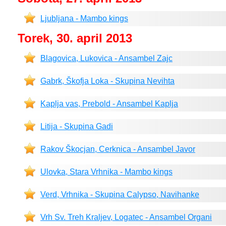
Ljubljana - Mambo kings
Torek, 30. april 2013
Blagovica, Lukovica - Ansambel Zajc
Gabrk, Škofja Loka - Skupina Nevihta
Kaplja vas, Prebold - Ansambel Kaplja
Litija - Skupina Gadi
Rakov Škocjan, Cerknica - Ansambel Javor
Ulovka, Stara Vrhnika - Mambo kings
Verd, Vrhnika - Skupina Calypso, Navihanke
Vrh Sv. Treh Kraljev, Logatec - Ansambel Organi