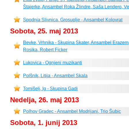
Štajerke, Ansambel Roka Žlindre, Saša Lendero, Ve
Spodnja Slivnica, Grosuplje - Ansambel Kolovrat
Sobota, 25. maj 2013
Bevke, Vrhnika - Skupina Skater, Ansambel Eraze
Rosika, Robert Ficker
Lukovica - Ognjeni muzikanti
Polšnik, Litija - Ansambel Skala
Tomišelj, Ig - Skupina Gadi
Nedelja, 26. maj 2013
Polhov Gradec - Ansambel Modrijani, Trio Šubic
Sobota, 1. junij 2013