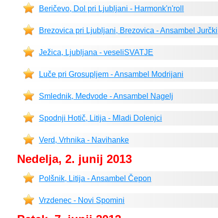
Beričevo, Dol pri Ljubljani - Harmonk'n'roll
Brezovica pri Ljubljani, Brezovica - Ansambel Jurčki
Ježica, Ljubljana - veseliSVATJE
Luče pri Grosupljem - Ansambel Modrijani
Smlednik, Medvode - Ansambel Nagelj
Spodnji Hotič, Litija - Mladi Dolenjci
Verd, Vrhnika - Navihanke
Nedelja, 2. junij 2013
Polšnik, Litija - Ansambel Čepon
Vrzdenec - Novi Spomini