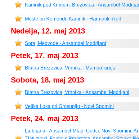
Kamnik pod Krimom, Brezovica - Ansambel Modrija
Moste pri Komendi, Kamnik - Harmonk'n'roll
Nedelja, 12. maj 2013
Sora, Medvode - Ansambel Modrijani
Petek, 17. maj 2013
Blatna Brezovica, Vrhnika - Mambo kings
Sobota, 18. maj 2013
Blatna Brezovica, Vrhnika - Ansambel Modrijani
Velika Loka pri Grosuplju - Novi Spomini
Petek, 24. maj 2013
Ljubljana - Ansambel Mladi Godci, Novi Spomini, An
Zlati zvoki, Fantje s Praprotna, Ansambel Stanka Pe