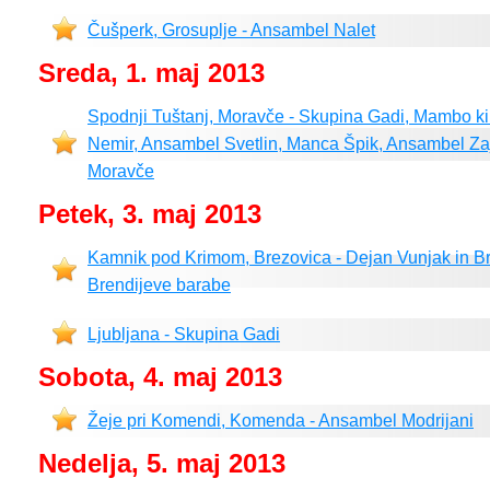
Čušperk, Grosuplje - Ansambel Nalet
Sreda, 1. maj 2013
Spodnji Tuštanj, Moravče - Skupina Gadi, Mambo k
Nemir, Ansambel Svetlin, Manca Špik, Ansambel Za
Moravče
Petek, 3. maj 2013
Kamnik pod Krimom, Brezovica - Dejan Vunjak in Br
Brendijeve barabe
Ljubljana - Skupina Gadi
Sobota, 4. maj 2013
Žeje pri Komendi, Komenda - Ansambel Modrijani
Nedelja, 5. maj 2013