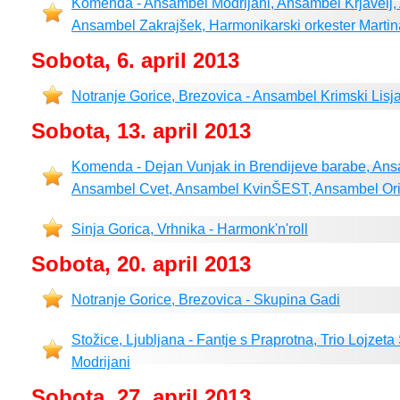
Komenda - Ansambel Modrijani, Ansambel Krjavelj,
Ansambel Zakrajšek, Harmonikarski orkester Marti
Sobota, 6. april 2013
Notranje Gorice, Brezovica - Ansambel Krimski Lisja
Sobota, 13. april 2013
Komenda - Dejan Vunjak in Brendijeve barabe, An
Ansambel Cvet, Ansambel KvinŠEST, Ansambel Ori
Sinja Gorica, Vrhnika - Harmonk'n'roll
Sobota, 20. april 2013
Notranje Gorice, Brezovica - Skupina Gadi
Stožice, Ljubljana - Fantje s Praprotna, Trio Lojzet
Modrijani
Sobota, 27. april 2013