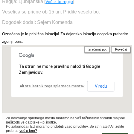
Regija: Ljubljanska
[
Več iz te regije
]
Veselica se pricne ob 15 uri. Pridite veselo bo.
Dogodek dodal: Sejem Komenda
Označena je le približna lokacija! Za dejansko lokacijo dogodka preberite
zgornji opis.
Izračunaj pot
Povečaj
Ta stran ne more pravilno naložiti Google
Zemljevidov.
V redu
Ali ste lastnik tega spletnega mesta?
Za delovanje spletnega mesta moramo na vaš računalnik shraniti majhne
neškodljive datoteke - piškotke.
Po zakonodaji EU moramo pridobiti vašo privolitev. Se strinjate? Ali želite
prebrati
več o tem?