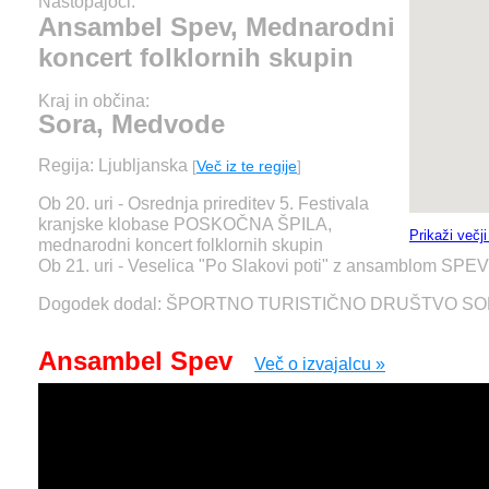
Nastopajoči:
Ansambel Spev, Mednarodni
koncert folklornih skupin
Kraj in občina:
Sora, Medvode
Regija: Ljubljanska
[
Več iz te regije
]
Ob 20. uri - Osrednja prireditev 5. Festivala
kranjske klobase POSKOČNA ŠPILA,
Prikaži večj
mednarodni koncert folklornih skupin
Ob 21. uri - Veselica "Po Slakovi poti" z ansamblom SPEV
Dogodek dodal: ŠPORTNO TURISTIČNO DRUŠTVO S
Ansambel Spev
Več o izvajalcu »