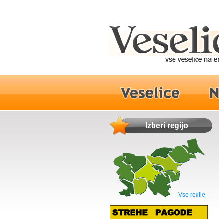
Izberi regijo
Vse regije