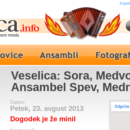
O port
Veselica: Sora, Medvo
Ansambel Spev, Medn
koncert folklornih sk
Datum:
Petek, 23. avgust 2013
Dogodek je že minil