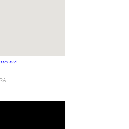
i zemljevid
ORA