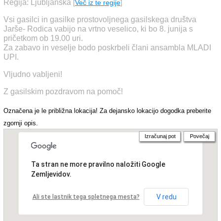
Regija: Ljubljanska
[
Več iz te regije
]
Vsi gasilci in gasilke prostovoljnega gasilskega društva
Jarše- Rodica vabijo na vrtno veselico, ki bo 8. junija s
pričetkom ob 19.00 uri.
Za zabavo in veselje bodo poskrbeli člani ansambla MLADI
UPI.
Vljudno vabljeni!
Z gasilskim pozdravom na pomoč!
Označena je le približna lokacija! Za dejansko lokacijo dogodka preberite
zgornji opis.
Izračunaj pot
Povečaj
Ta stran ne more pravilno naložiti Google
Zemljevidov.
V redu
Ali ste lastnik tega spletnega mesta?