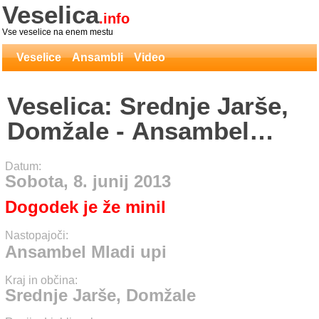
Veselica
.info
Vse veselice na enem mestu
Veselice
Ansambli
Video
Veselica: Srednje Jarše,
Domžale - Ansambel
Mladi upi
Datum:
Sobota, 8. junij 2013
Dogodek je že minil
Nastopajoči:
Ansambel Mladi upi
Kraj in občina:
Srednje Jarše, Domžale