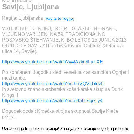
Kraj in občina:
Savlje, Ljubljana
Regija: Ljubljanska
[
Več iz te regije
]
VSI LJUBITELJI KONJ, DOBRE GLASBE IN HRANE,
VLJUDNO VABLJENI NA 59. TRADICIONALNO
POSAVSKO ŠTEHVANJE, KI BO LETOS 15.JUNIJA 2013
OB 16.00 V SAVLJAH pri bivši tovarni Cableks (Selanova
ulica 14, Savlje).
http://www.youtube.com/watch?v=tAzkOlLuFXE
Po končanem dogodku sledi veselica z ansamblom Ognjeni
muzikantje.
http://www.youtube.com/watch?v=h5VQVLblozE
In svetovno znano akrobatska košarkarska skupina Dunk
Kings!!!
http://www.youtube.com/watch?v=e4abTsqe_y4
Dogodek dodal: Kmečka strojna skupnost Savlje Kleče
ježica
Označena je le približna lokacija! Za dejansko lokacijo dogodka preberite