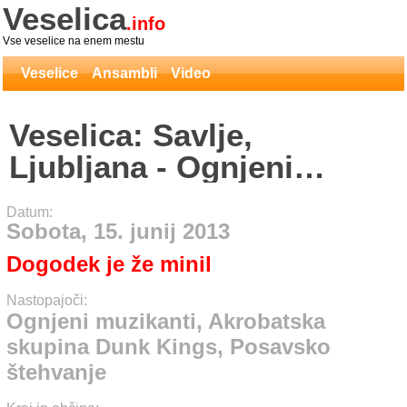
Veselica
.info
Vse veselice na enem mestu
Veselice
Ansambli
Video
Veselica: Savlje,
Ljubljana - Ognjeni
muzikanti, Akrobatska
Datum:
skupina Dunk Kings,
Sobota, 15. junij 2013
Posavsko štehvanje
Dogodek je že minil
Nastopajoči:
Ognjeni muzikanti, Akrobatska
skupina Dunk Kings, Posavsko
štehvanje