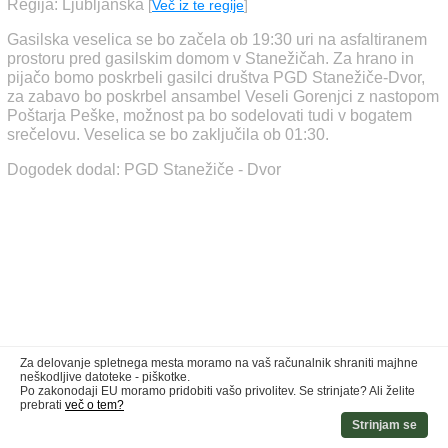
Regija: Ljubljanska
[
Več iz te regije
]
Gasilska veselica se bo začela ob 19:30 uri na asfaltiranem
prostoru pred gasilskim domom v Stanežičah. Za hrano in
pijačo bomo poskrbeli gasilci društva PGD Stanežiče-Dvor,
za zabavo bo poskrbel ansambel Veseli Gorenjci z nastopom
Poštarja Peške, možnost pa bo sodelovati tudi v bogatem
srečelovu. Veselica se bo zaključila ob 01:30.
Dogodek dodal: PGD Stanežiče - Dvor
Za delovanje spletnega mesta moramo na vaš računalnik shraniti majhne
neškodljive datoteke - piškotke.
Po zakonodaji EU moramo pridobiti vašo privolitev. Se strinjate? Ali želite
prebrati
več o tem?
Strinjam se