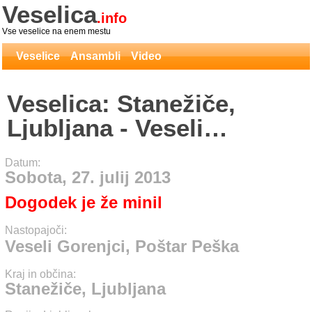
Veselica
.info
Vse veselice na enem mestu
Veselice
Ansambli
Video
Veselica: Stanežiče,
Ljubljana - Veseli
Gorenjci, Poštar Peška
Datum:
Sobota, 27. julij 2013
Dogodek je že minil
Nastopajoči:
Veseli Gorenjci, Poštar Peška
Kraj in občina:
Stanežiče, Ljubljana