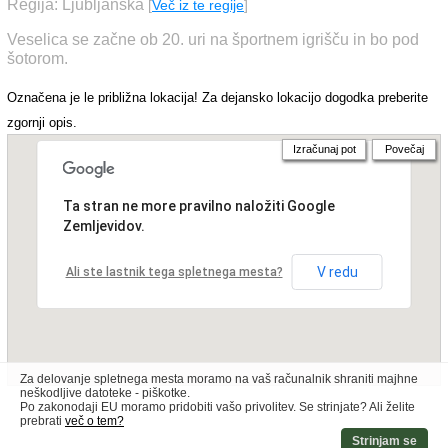
Regija: Ljubljanska
[
Več iz te regije
]
Veselica se začne ob 20. uri na športnem igrišču in bo pod
šotorom.
Označena je le približna lokacija! Za dejansko lokacijo dogodka preberite
zgornji opis.
Izračunaj pot
Povečaj
Ta stran ne more pravilno naložiti Google
Zemljevidov.
V redu
Ali ste lastnik tega spletnega mesta?
Za delovanje spletnega mesta moramo na vaš računalnik shraniti majhne
neškodljive datoteke - piškotke.
Po zakonodaji EU moramo pridobiti vašo privolitev. Se strinjate? Ali želite
prebrati
več o tem?
Strinjam se