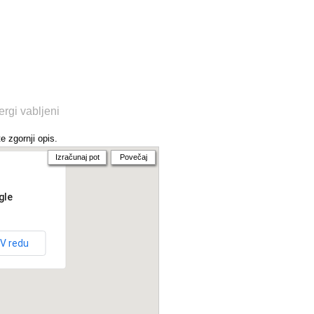
rgi vabljeni
e zgornji opis.
Izračunaj pot
Povečaj
gle
V redu