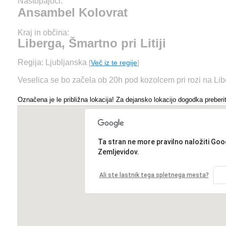
Nastopajoči:
Ansambel Kolovrat
Kraj in občina:
Liberga, Šmartno pri Litiji
Regija: Ljubljanska
[
Več iz te regije
]
Veselica se bo začela ob 20h pod kozolcem pri rozi na Libe
Označena je le približna lokacija! Za dejansko lokacijo dogodka preberit
Ta stran ne more pravilno naložiti Goo
Zemljevidov.
Ali ste lastnik tega spletnega mesta?