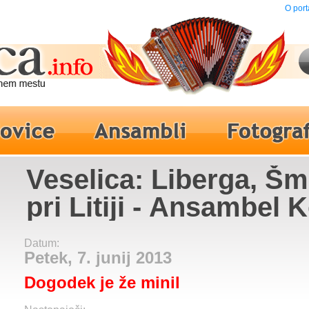
O port
Veselica: Liberga, Š
pri Litiji - Ansambel 
Datum:
Petek, 7. junij 2013
Dogodek je že minil