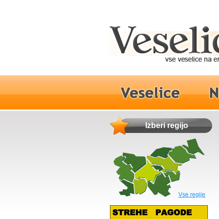
Izberi regijo
Vse regije