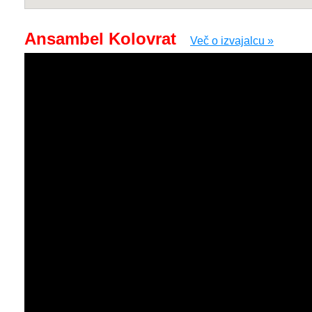
Ansambel Kolovrat
Več o izvajalcu »