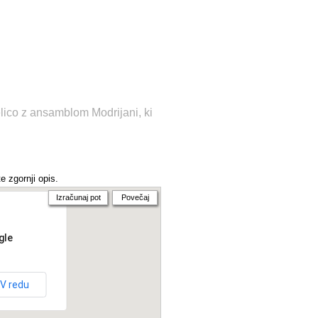
elico z ansamblom Modrijani, ki
e zgornji opis.
Izračunaj pot
Povečaj
gle
V redu