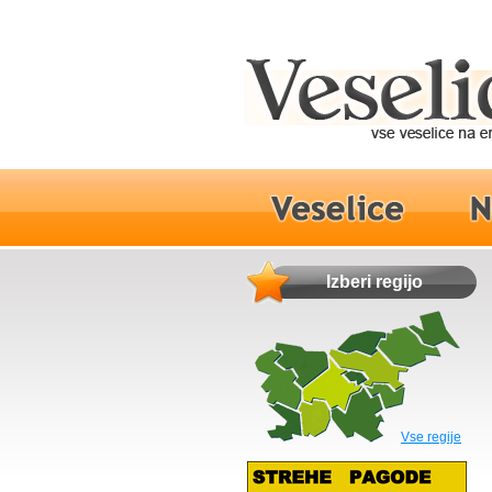
Izberi regijo
Vse regije