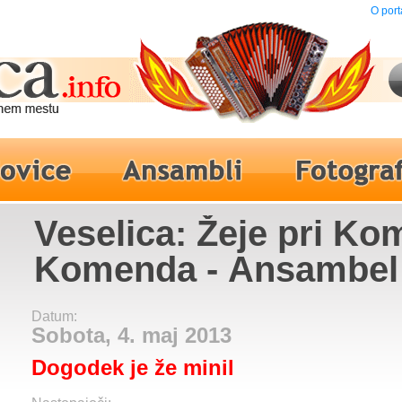
O port
Veselica: Žeje pri Ko
Komenda - Ansambel
Modrijani
Datum:
Sobota, 4. maj 2013
Dogodek je že minil