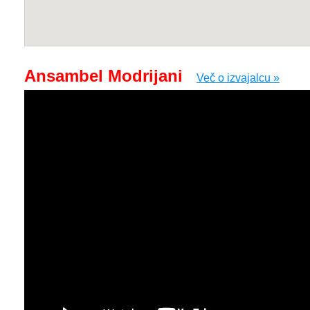
Ansambel Modrijani
Več o izvajalcu »