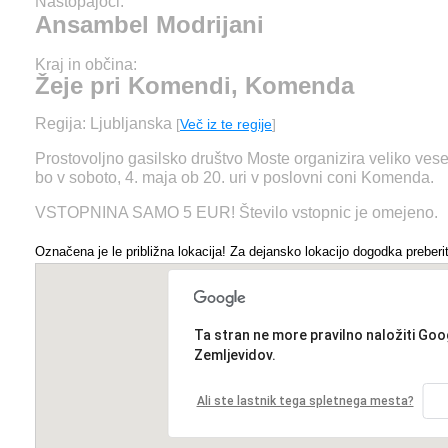
Nastopajoči:
Ansambel Modrijani
Kraj in občina:
Žeje pri Komendi, Komenda
Regija: Ljubljanska
[
Več iz te regije
]
Prostovoljno gasilsko društvo Moste organizira veliko ves
bo v soboto, 4. maja ob 20. uri v poslovni coni Komenda.
VSTOPNINA SAMO 5 EUR! Število vstopnic je omejeno.
Označena je le približna lokacija! Za dejansko lokacijo dogodka preberit
Ta stran ne more pravilno naložiti Goo
Zemljevidov.
Ali ste lastnik tega spletnega mesta?