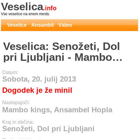
Veselica
.info
Vse veselice na enem mestu
Veselice
Ansambli
Video
Veselica: Senožeti, Dol
pri Ljubljani - Mambo
kings, Ansambel Hopla
Datum:
Sobota, 20. julij 2013
Dogodek je že minil
Nastopajoči:
Mambo kings, Ansambel Hopla
Kraj in občina:
Senožeti, Dol pri Ljubljani