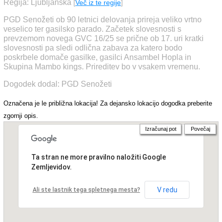
Regija: Ljubljanska
[
Več iz te regije
]
PGD Senožeti ob 90 letnici delovanja prireja veliko vrtno
veselico ter gasilsko parado. Začetek slovesnosti s
prevzemom novega GVC 16/25 se prične ob 17. uri kratki
slovesnosti pa sledi odlična zabava za katero bodo
poskrbele domače gasilke, gasilci Ansambel Hopla in
Skupina Mambo kings. Prireditev bo v vsakem vremenu.
Dogodek dodal: PGD Senožeti
Označena je le približna lokacija! Za dejansko lokacijo dogodka preberite
zgornji opis.
Izračunaj pot
Povečaj
Ta stran ne more pravilno naložiti Google
Zemljevidov.
V redu
Ali ste lastnik tega spletnega mesta?