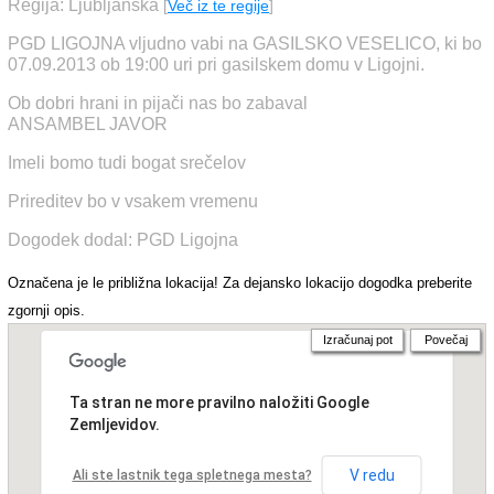
Regija: Ljubljanska
[
Več iz te regije
]
PGD LIGOJNA vljudno vabi na GASILSKO VESELICO, ki bo
07.09.2013 ob 19:00 uri pri gasilskem domu v Ligojni.
Ob dobri hrani in pijači nas bo zabaval
ANSAMBEL JAVOR
Imeli bomo tudi bogat srečelov
Prireditev bo v vsakem vremenu
Dogodek dodal: PGD Ligojna
Označena je le približna lokacija! Za dejansko lokacijo dogodka preberite
zgornji opis.
Izračunaj pot
Povečaj
Ta stran ne more pravilno naložiti Google
Zemljevidov.
V redu
Ali ste lastnik tega spletnega mesta?