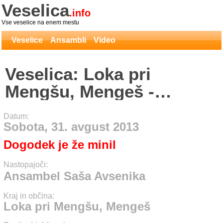
Veselica
.info
Vse veselice na enem mestu
Veselice
Ansambli
Video
Veselica: Loka pri
Mengšu, Mengeš -
Ansambel Saša Avsenika
Datum:
Sobota, 31. avgust 2013
Dogodek je že minil
Nastopajoči:
Ansambel Saša Avsenika
Kraj in občina:
Loka pri Mengšu, Mengeš