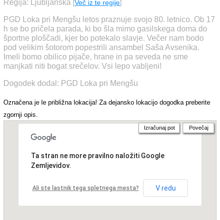
Regija: Ljubljanska
[
Več iz te regije
]
PGD Loka pri Mengšu letos praznuje svojo 80. letnico. Ob 17
h se bo pričela parada, ki bo šla mimo gasilskega doma do
športne ploščadi, kjer bo potekalo slavje. Večer nam bodo
pod velikim šotorom popestrili ansambel Saša Avsenika.
Imeli bomo obilico pijače, hrane in pa seveda ne sme
manjkati niti bogat srečelov. Vsi lepo vabljeni!
Dogodek dodal: PGD Loka pri Mengšu
Označena je le približna lokacija! Za dejansko lokacijo dogodka preberite
zgornji opis.
Izračunaj pot
Povečaj
Ta stran ne more pravilno naložiti Google
Zemljevidov.
V redu
Ali ste lastnik tega spletnega mesta?