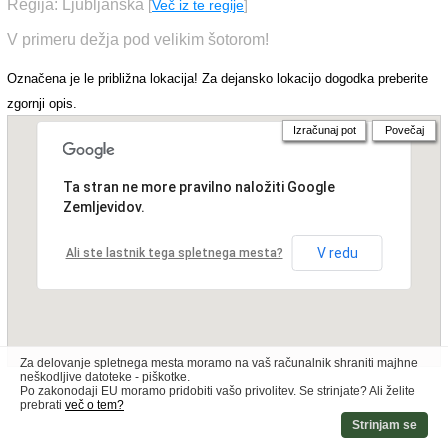
Regija: Ljubljanska
[
Več iz te regije
]
V primeru dežja pod velikim šotorom!
Označena je le približna lokacija! Za dejansko lokacijo dogodka preberite
zgornji opis.
Izračunaj pot
Povečaj
Ta stran ne more pravilno naložiti Google
Zemljevidov.
V redu
Ali ste lastnik tega spletnega mesta?
Za delovanje spletnega mesta moramo na vaš računalnik shraniti majhne
neškodljive datoteke - piškotke.
Po zakonodaji EU moramo pridobiti vašo privolitev. Se strinjate? Ali želite
prebrati
več o tem?
Strinjam se