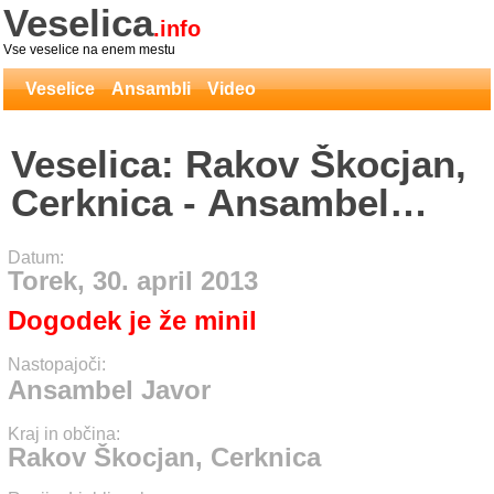
Veselica
.info
Vse veselice na enem mestu
Veselice
Ansambli
Video
Veselica: Rakov Škocjan,
Cerknica - Ansambel
Javor
Datum:
Torek, 30. april 2013
Dogodek je že minil
Nastopajoči:
Ansambel Javor
Kraj in občina:
Rakov Škocjan, Cerknica