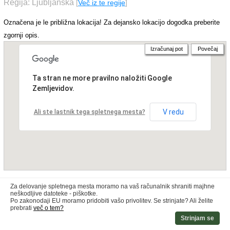
Regija: Ljubljanska
[
Več iz te regije
]
Označena je le približna lokacija! Za dejansko lokacijo dogodka preberite
zgornji opis.
Izračunaj pot
Povečaj
Ta stran ne more pravilno naložiti Google
Zemljevidov.
V redu
Ali ste lastnik tega spletnega mesta?
Za delovanje spletnega mesta moramo na vaš računalnik shraniti majhne
neškodljive datoteke - piškotke.
Po zakonodaji EU moramo pridobiti vašo privolitev. Se strinjate? Ali želite
prebrati
več o tem?
Strinjam se