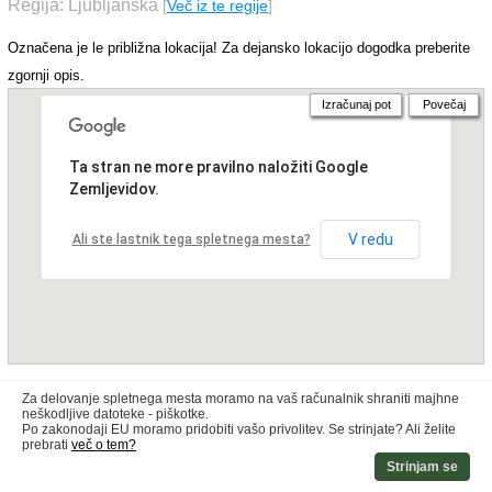
Regija: Ljubljanska
[
Več iz te regije
]
Označena je le približna lokacija! Za dejansko lokacijo dogodka preberite
zgornji opis.
Izračunaj pot
Povečaj
Ta stran ne more pravilno naložiti Google
Zemljevidov.
V redu
Ali ste lastnik tega spletnega mesta?
Za delovanje spletnega mesta moramo na vaš računalnik shraniti majhne
neškodljive datoteke - piškotke.
Po zakonodaji EU moramo pridobiti vašo privolitev. Se strinjate? Ali želite
prebrati
več o tem?
Strinjam se