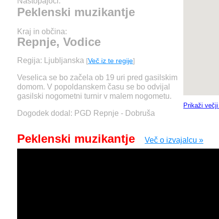
Nastopajoči:
Peklenski muzikantje
Kraj in občina:
Repnje, Vodice
Regija: Ljubljanska
[
Več iz te regije
]
Veselica se bo začela ob 19 uri pred gasilskim
domom. V popoldanskem času se bo odvijal
gasilski nogometni turnir v malem nogometu.
Prikaži večj
Dogodek dodal: PGD Repnje - Dobruša
Peklenski muzikantje
Več o izvajalcu »