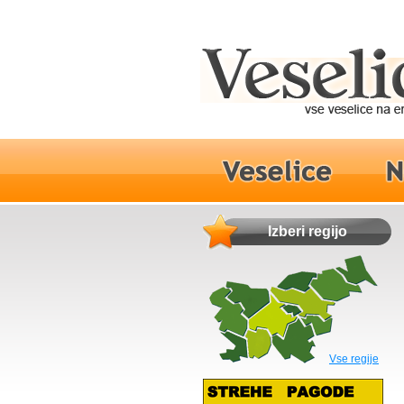
Izberi regijo
Vse regije