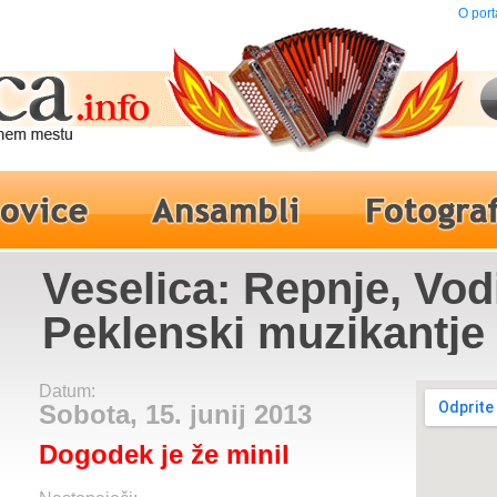
O port
Veselica: Repnje, Vod
Peklenski muzikantje
Datum:
Sobota, 15. junij 2013
Dogodek je že minil