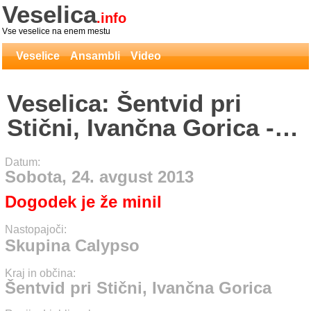
Veselica
.info
Vse veselice na enem mestu
Veselice
Ansambli
Video
Veselica: Šentvid pri
Stični, Ivančna Gorica -
Skupina Calypso
Datum:
Sobota, 24. avgust 2013
Dogodek je že minil
Nastopajoči:
Skupina Calypso
Kraj in občina:
Šentvid pri Stični, Ivančna Gorica