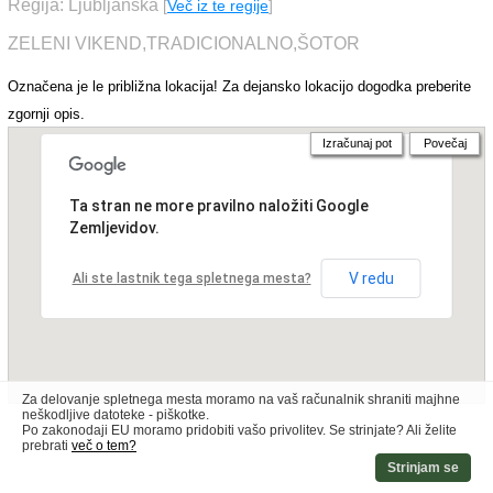
Regija: Ljubljanska
[
Več iz te regije
]
ZELENI VIKEND,TRADICIONALNO,ŠOTOR
Označena je le približna lokacija! Za dejansko lokacijo dogodka preberite
zgornji opis.
Izračunaj pot
Povečaj
Ta stran ne more pravilno naložiti Google
Zemljevidov.
V redu
Ali ste lastnik tega spletnega mesta?
Za delovanje spletnega mesta moramo na vaš računalnik shraniti majhne
neškodljive datoteke - piškotke.
Po zakonodaji EU moramo pridobiti vašo privolitev. Se strinjate? Ali želite
prebrati
več o tem?
Strinjam se