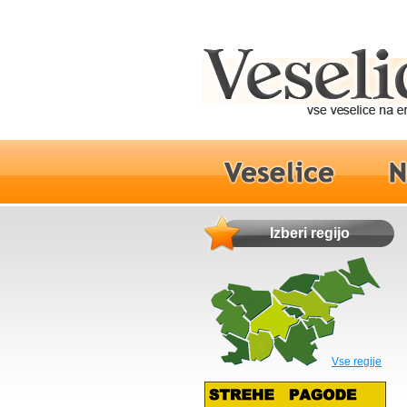
Izberi regijo
Vse regije