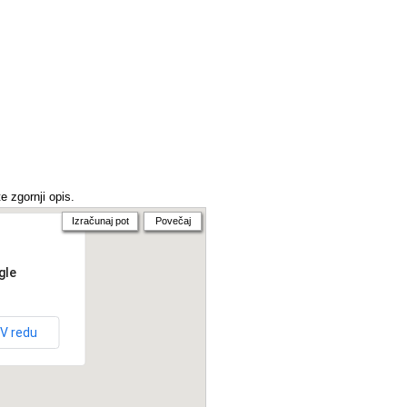
e zgornji opis.
Izračunaj pot
Povečaj
gle
V redu