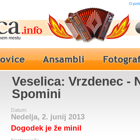
O port
Veselica: Vrzdenec - 
Spomini
Datum:
Nedelja, 2. junij 2013
Dogodek je že minil