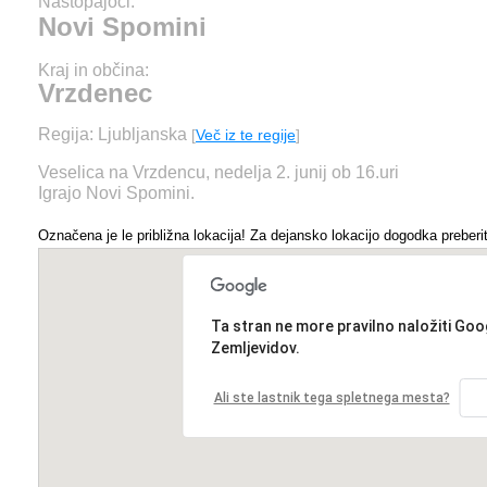
Nastopajoči:
Novi Spomini
Kraj in občina:
Vrzdenec
Regija: Ljubljanska
[
Več iz te regije
]
Veselica na Vrzdencu, nedelja 2. junij ob 16.uri
Igrajo Novi Spomini.
Označena je le približna lokacija! Za dejansko lokacijo dogodka preberit
Ta stran ne more pravilno naložiti Goo
Zemljevidov.
Ali ste lastnik tega spletnega mesta?