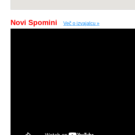
Novi Spomini
Več o izvajalcu »