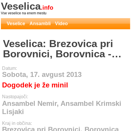
Veselica
.info
Vse veselice na enem mestu
Veselice
Ansambli
Video
Veselica: Brezovica pri
Borovnici, Borovnica -
Ansambel Nemir,
Datum:
Ansambel Krimski Lisjaki
Sobota, 17. avgust 2013
Dogodek je že minil
Nastopajoči:
Ansambel Nemir, Ansambel Krimski
Lisjaki
Kraj in občina:
Brezovica pri Borovnici, Borovnica