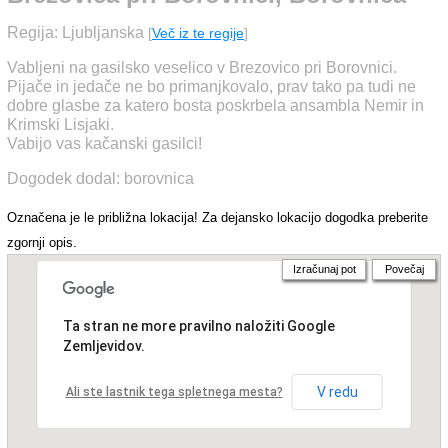
Regija: Ljubljanska
[
Več iz te regije
]
Vabljeni na gasilsko veselico v Brezovico pri Borovnici.
Pijače in jedače ne bo primanjkovalo, prav tako pa tudi ne
dobre glasbe za katero bosta poskrbela ansambla Nemir in
Krimski Lisjaki.
Vabijo vas kačanski gasilci!
Dogodek dodal: borovnica
Označena je le približna lokacija! Za dejansko lokacijo dogodka preberite
zgornji opis.
Izračunaj pot
Povečaj
Ta stran ne more pravilno naložiti Google
Zemljevidov.
V redu
Ali ste lastnik tega spletnega mesta?