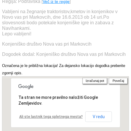
Regija: Podravska
[
Več iz te regije
]
Vabljeni na žegnanje traktoristov,kmetov in konjenikov v
Novo vas pri Markovcih, dne 16.6.2013 ob 14 uri.Po
slovesnosti bodo potekale konjeniške igre in zabava z
Navihankami.
Lepo vabljeni!
Konjeniško društvo Nova vas pri Markovcih
Dogodek dodal: Konjeniško društvo Nova vas pri Markovcih
Označena je le približna lokacija! Za dejansko lokacijo dogodka preberite
zgornji opis.
Izračunaj pot
Povečaj
Ta stran ne more pravilno naložiti Google
Zemljevidov.
V redu
Ali ste lastnik tega spletnega mesta?