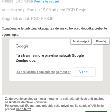
Regija: Savinjska
[
Več iz te regije
]
Veselica se prične ob 19 00 uri pred PGD Pesje
Dogodek dodal: PGD PESJE
Označena je le približna lokacija! Za dejansko lokacijo dogodka preberite
zgornji opis.
Izračunaj pot
Povečaj
Ta stran ne more pravilno naložiti Google
Zemljevidov.
V redu
Ali ste lastnik tega spletnega mesta?
Za delovanje spletnega mesta moramo na vaš računalnik shraniti majhne
neškodljive datoteke - piškotke.
Po zakonodaji EU moramo pridobiti vašo privolitev. Se strinjate? Ali želite
prebrati
več o tem?