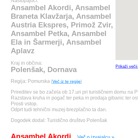
Petka, Ansambel Ela 
Nastopajoči:
Ansambel Akordi, Ansambel
Šarmerji, Ansambel A
Braneta Klavžarja, Ansambel
Austria Ekspres, Primož Zvir,
Ansambel Petka, Ansambel
Ela in Šarmerji, Ansambel
Aplavz
Kraj in občina:
Prikaži večj
Polenšak, Dornava
Regija: Pomurska
[
Več iz te regije
]
Prireditev se bo začela ob 17.uri pri turističnem domu na 
Razstava kruha in pogač ter peka in prodaja gibanic ter ost
Prosti vstop.
Odprt tudi tehnični muzej-brezplačno ta dan.
Dogodek dodal: Turistično društvo Polenšak
Ansambel Akordi
Več o izvajalcu »