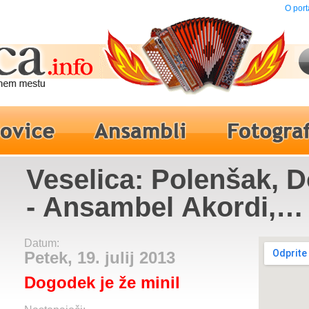
O port
Veselica: Polenšak, 
- Ansambel Akordi,
Ansambel Braneta Kla
Datum:
Ansambel Austria Ek
Petek, 19. julij 2013
Dogodek je že minil
Primož Zvir, Ansambe