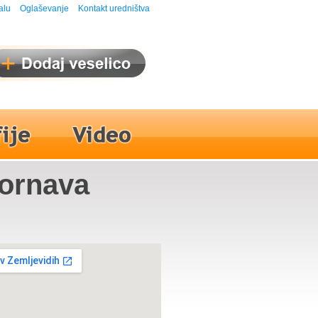
alu
Oglaševanje
Kontakt uredništva
Dornava
vžarja,
spres,
l