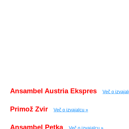
Ansambel Austria Ekspres
Več o izvajal
Primož Zvir
Več o izvajalcu »
Ansambel Petka
Več o izvajalcu »