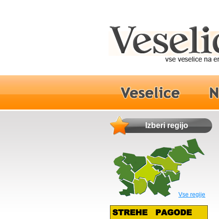
Izberi regijo
Vse regije