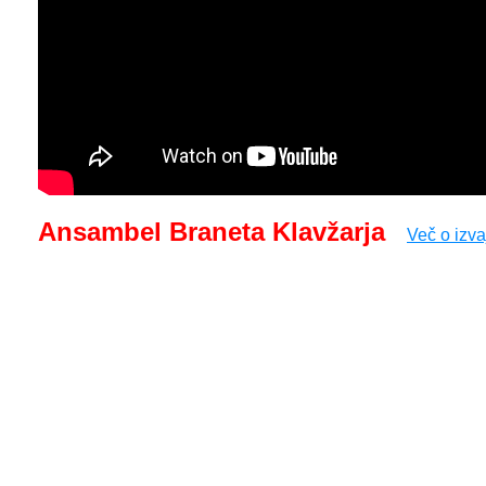
Ansambel Braneta Klavžarja
Več o izva