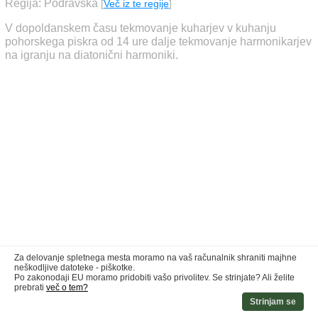
Regija: Podravska
[
Več iz te regije
]
V dopoldanskem času tekmovanje kuharjev v kuhanju
pohorskega piskra od 14 ure dalje tekmovanje harmonikarjev
na igranju na diatonični harmoniki.
Za delovanje spletnega mesta moramo na vaš računalnik shraniti majhne
neškodljive datoteke - piškotke.
Po zakonodaji EU moramo pridobiti vašo privolitev. Se strinjate? Ali želite
prebrati
več o tem?
Strinjam se