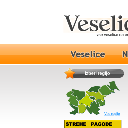
Izberi regijo
Vse regije