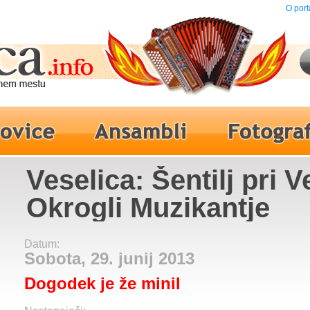
O port
Veselica: Šentilj pri V
Okrogli Muzikantje
Datum:
Sobota, 29. junij 2013
Dogodek je že minil