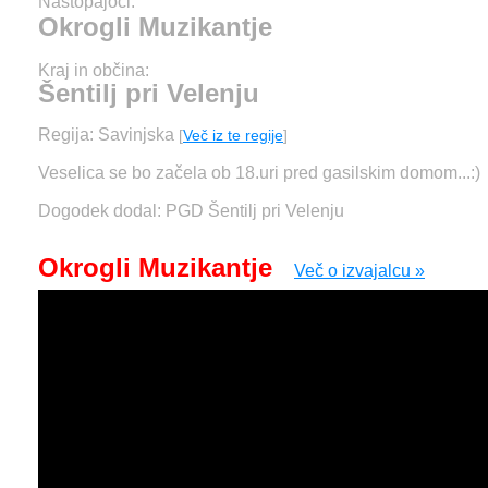
Nastopajoči:
Okrogli Muzikantje
Kraj in občina:
Šentilj pri Velenju
Regija: Savinjska
[
Več iz te regije
]
Veselica se bo začela ob 18.uri pred gasilskim domom...:)
Dogodek dodal: PGD Šentilj pri Velenju
Okrogli Muzikantje
Več o izvajalcu »