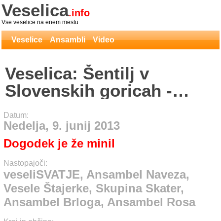
Veselica
.info
Vse veselice na enem mestu
Veselice
Ansambli
Video
Veselica: Šentilj v
Slovenskih goricah -
veseliSVATJE, Ansambel
Datum:
Naveza, Vesele Štajerke,
Nedelja, 9. junij 2013
Skupina Skater,
Dogodek je že minil
Ansambel Brloga,
Nastopajoči:
Ansambel Rosa
veseliSVATJE, Ansambel Naveza,
Vesele Štajerke, Skupina Skater,
Ansambel Brloga, Ansambel Rosa