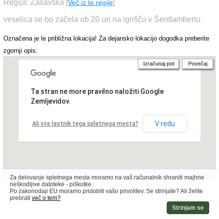
Regija: Zasavska
[
Več iz te regije
]
veselica se bo začela ob 20 uri na igrišču v Šentlambertu.
Označena je le približna lokacija! Za dejansko lokacijo dogodka preberite
zgornji opis.
Izračunaj pot
Povečaj
Ta stran ne more pravilno naložiti Google
Zemljevidov.
V redu
Ali ste lastnik tega spletnega mesta?
Za delovanje spletnega mesta moramo na vaš računalnik shraniti majhne
neškodljive datoteke - piškotke.
Po zakonodaji EU moramo pridobiti vašo privolitev. Se strinjate? Ali želite
prebrati
več o tem?
Strinjam se