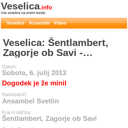
Veselica
.info
Vse veselice na enem mestu
Veselice
Ansambli
Video
Veselica: Šentlambert,
Zagorje ob Savi -
Ansambel Svetlin
Datum:
Sobota, 6. julij 2013
Dogodek je že minil
Nastopajoči:
Ansambel Svetlin
Kraj in občina:
Šentlambert, Zagorje ob Savi