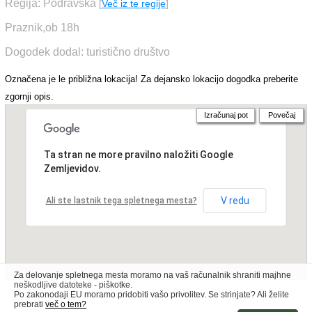
Regija: Podravska
[
Več iz te regije
]
Praznik,ob 18h
Dogodek dodal: turistično društvo
Označena je le približna lokacija! Za dejansko lokacijo dogodka preberite
zgornji opis.
Izračunaj pot
Povečaj
Ta stran ne more pravilno naložiti Google
Zemljevidov.
V redu
Ali ste lastnik tega spletnega mesta?
Za delovanje spletnega mesta moramo na vaš računalnik shraniti majhne
neškodljive datoteke - piškotke.
Po zakonodaji EU moramo pridobiti vašo privolitev. Se strinjate? Ali želite
prebrati
več o tem?