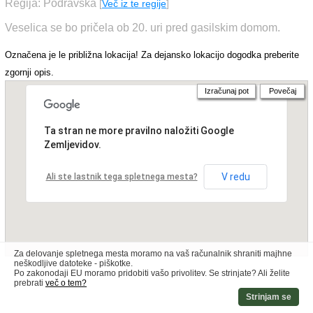
Regija: Podravska
[
Več iz te regije
]
Veselica se bo pričela ob 20. uri pred gasilskim domom.
Označena je le približna lokacija! Za dejansko lokacijo dogodka preberite
zgornji opis.
Izračunaj pot
Povečaj
Ta stran ne more pravilno naložiti Google
Zemljevidov.
V redu
Ali ste lastnik tega spletnega mesta?
Za delovanje spletnega mesta moramo na vaš računalnik shraniti majhne
neškodljive datoteke - piškotke.
Po zakonodaji EU moramo pridobiti vašo privolitev. Se strinjate? Ali želite
prebrati
več o tem?
Strinjam se