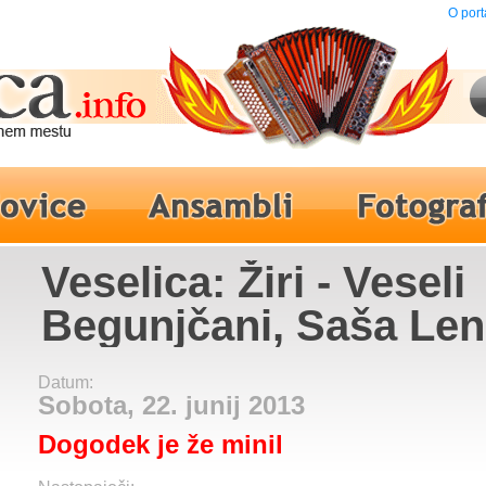
O port
Veselica: Žiri - Veseli
Begunjčani, Saša Le
Datum:
Sobota, 22. junij 2013
Dogodek je že minil