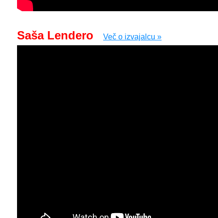
Saša Lendero
Več o izvajalcu »