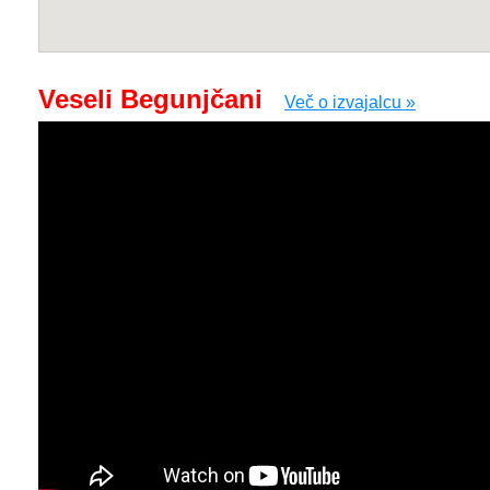
Veseli Begunjčani
Več o izvajalcu »