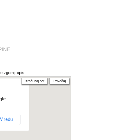
PINE
e zgornji opis.
Izračunaj pot
Povečaj
gle
V redu