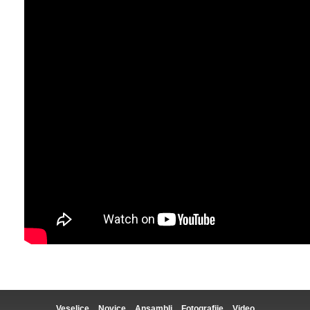
Veselice
Novice
Ansambli
Fotografije
Video