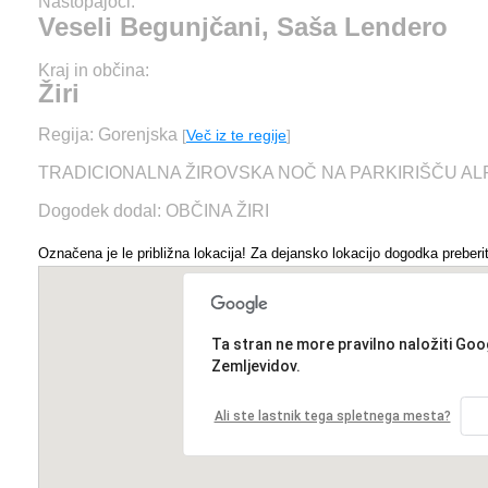
Nastopajoči:
Veseli Begunjčani, Saša Lendero
Kraj in občina:
Žiri
Regija: Gorenjska
[
Več iz te regije
]
TRADICIONALNA ŽIROVSKA NOČ NA PARKIRIŠČU AL
Dogodek dodal: OBČINA ŽIRI
Označena je le približna lokacija! Za dejansko lokacijo dogodka preberit
Ta stran ne more pravilno naložiti Goo
Zemljevidov.
Ali ste lastnik tega spletnega mesta?