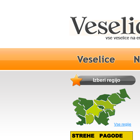
Izberi regijo
Vse regije