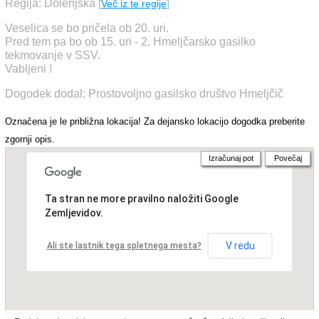
Regija: Dolenjska
[
Več iz te regije
]
Veselica se bo pričela ob 20. uri.
Pred tem pa bo ob 15. uri - 2. Hmeljčarsko gasilko
tekmovanje v SSV.
Vabljeni !
Dogodek dodal: Prostovoljno gasilsko društvo Hmeljčič
Označena je le približna lokacija! Za dejansko lokacijo dogodka preberite
zgornji opis.
Izračunaj pot
Povečaj
Ta stran ne more pravilno naložiti Google
Zemljevidov.
V redu
Ali ste lastnik tega spletnega mesta?