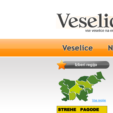
Izberi regijo
Vse regije