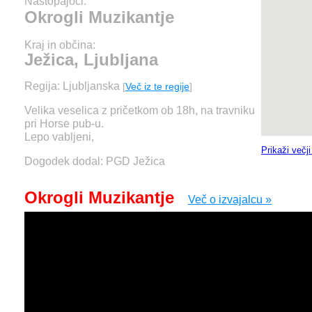
Nastopajoči:
Okrogli Muzikantje
Kraj in občina:
Ježica, Ljubljana
Regija: Ljubljanska
[
Več iz te regije
]
Velika veselica z pričetkom ob 18h, na travniku
pri Horse pub-u.
Lepo vabljeni,
Prikaži večj
Dogodek dodal: PGD Ježica
Okrogli Muzikantje
Več o izvajalcu »