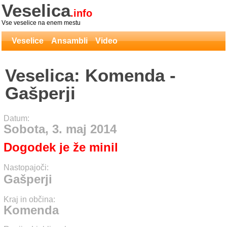
Veselica
.info
Vse veselice na enem mestu
Veselice
Ansambli
Video
Veselica: Komenda -
Gašperji
Datum:
Sobota, 3. maj 2014
Dogodek je že minil
Nastopajoči:
Gašperji
Kraj in občina:
Komenda