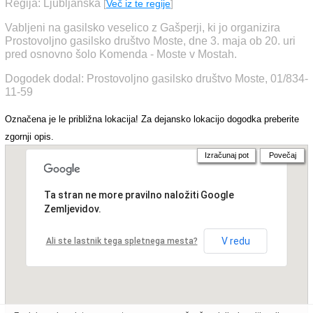
Regija: Ljubljanska
[
Več iz te regije
]
Vabljeni na gasilsko veselico z Gašperji, ki jo organizira
Prostovoljno gasilsko društvo Moste, dne 3. maja ob 20. uri
pred osnovno šolo Komenda - Moste v Mostah.
Dogodek dodal: Prostovoljno gasilsko društvo Moste, 01/834-
11-59
Označena je le približna lokacija! Za dejansko lokacijo dogodka preberite
zgornji opis.
Izračunaj pot
Povečaj
Ta stran ne more pravilno naložiti Google
Zemljevidov.
V redu
Ali ste lastnik tega spletnega mesta?