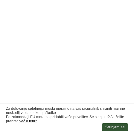
Za delovanje spletnega mesta moramo na vaš računalnik shraniti majhne
neškodljive datoteke - piškotke.
Po zakonodaji EU moramo pridobiti vašo privolitev. Se strinjate? Ali želite
prebrati
več o tem?
Strinjam se