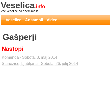
Veselica
.info
Vse veselice na enem mestu
Veselice
Ansambli
Video
Gašperji
Nastopi
Komenda - Sobota, 3. maj 2014
Stanežiče, Ljubljana - Sobota, 26. julij 2014