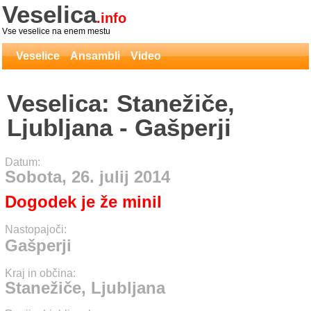
Veselica
.info
Vse veselice na enem mestu
Veselice
Ansambli
Video
Veselica: Stanežiče,
Ljubljana - Gašperji
Datum:
Sobota, 26. julij 2014
Dogodek je že minil
Nastopajoči:
Gašperji
Kraj in občina:
Stanežiče, Ljubljana