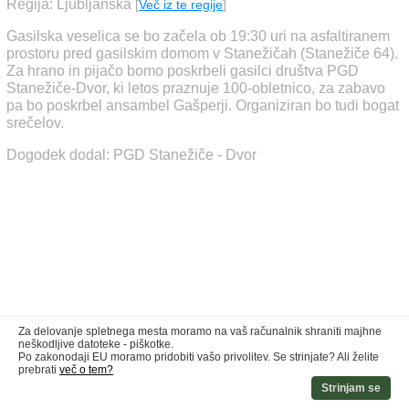
Regija: Ljubljanska
[
Več iz te regije
]
Gasilska veselica se bo začela ob 19:30 uri na asfaltiranem
prostoru pred gasilskim domom v Stanežičah (Stanežiče 64).
Za hrano in pijačo bomo poskrbeli gasilci društva PGD
Stanežiče-Dvor, ki letos praznuje 100-obletnico, za zabavo
pa bo poskrbel ansambel Gašperji. Organiziran bo tudi bogat
srečelov.
Dogodek dodal: PGD Stanežiče - Dvor
Za delovanje spletnega mesta moramo na vaš računalnik shraniti majhne
neškodljive datoteke - piškotke.
Po zakonodaji EU moramo pridobiti vašo privolitev. Se strinjate? Ali želite
prebrati
več o tem?
Strinjam se