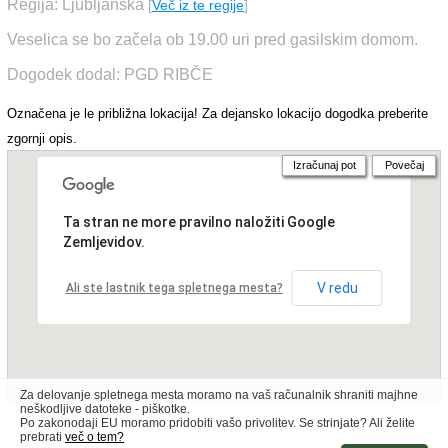
Regija: Ljubljanska
[
Več iz te regije
]
Veselica se bo začela ob 19.00 uri pred gasilskim domom.
Dogodek dodal: PGD RIBČE
Označena je le približna lokacija! Za dejansko lokacijo dogodka preberite
zgornji opis.
Izračunaj pot
Povečaj
Ta stran ne more pravilno naložiti Google
Zemljevidov.
V redu
Ali ste lastnik tega spletnega mesta?
Za delovanje spletnega mesta moramo na vaš računalnik shraniti majhne
neškodljive datoteke - piškotke.
Po zakonodaji EU moramo pridobiti vašo privolitev. Se strinjate? Ali želite
prebrati
več o tem?