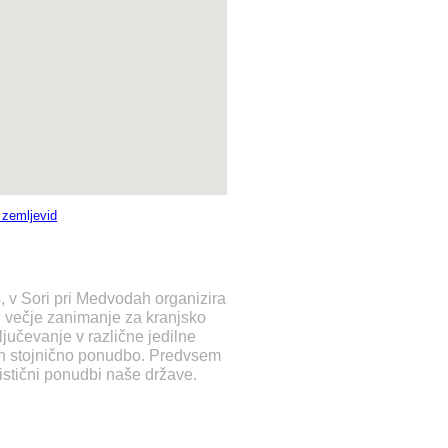
ubic,
i zemljevid
, v Sori pri Medvodah organizira
ti večje zanimanje za kranjsko
jučevanje v različne jedilne
o in stojnično ponudbo. Predvsem
ristični ponudbi naše države.