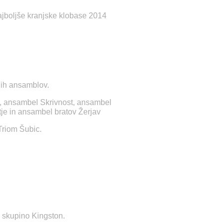
 najboljše kranjske klobase 2014
nih ansamblov.
, ansambel Skrivnost, ansambel
je in ansambel bratov Žerjav
 Triom Šubic.
n skupino Kingston.