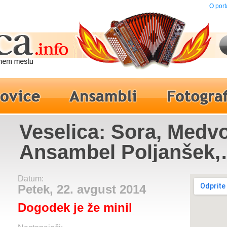
O port
Veselica: Sora, Medvo
Ansambel Poljanšek,
Ansambel Jerneja Kol
Datum:
Ansambel Marcela IN
Petek, 22. avgust 2014
Dogodek je že minil
Ansambel Skrivnost,