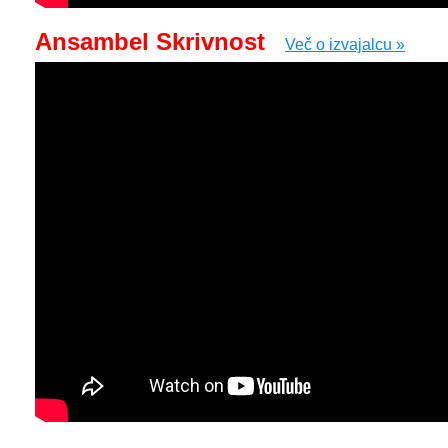
Ansambel Skrivnost
Več o izvajalcu »