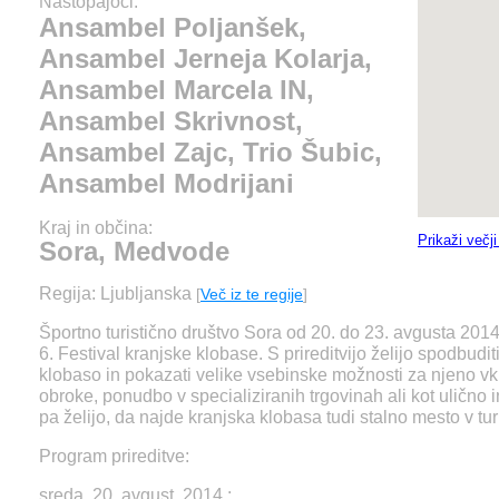
Ansambel Zajc, Trio Š
Nastopajoči:
Ansambel Poljanšek,
Ansambel Modrijani
Ansambel Jerneja Kolarja,
Ansambel Marcela IN,
Ansambel Skrivnost,
Ansambel Zajc, Trio Šubic,
Ansambel Modrijani
Kraj in občina:
Prikaži večj
Sora, Medvode
Regija: Ljubljanska
[
Več iz te regije
]
Športno turistično društvo Sora od 20. do 23. avgusta 2014
6. Festival kranjske klobase. S prireditvijo želijo spodbudi
klobaso in pokazati velike vsebinske možnosti za njeno vkl
obroke, ponudbo v specializiranih trgovinah ali kot uličn
pa želijo, da najde kranjska klobasa tudi stalno mesto v tu
Program prireditve:
sreda, 20. avgust. 2014 :