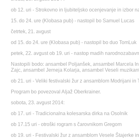
ob 12. uri - Strokovno in ljubiteljsko ocenjevanje in izbor
15. do 24. ure (Klobasa pub) - nastopil bo Samuel Lucas
četrtek, 21. avgust
od 15. do 24. ure (Klobasa pub) - nastopil bo duo TomLuk
petek, 22. avgust ob 19. uri - nastop madih narodnozabav
Nastopili bodo: ansambel Poljanšek, ansambel Marcela In
Zajc, ansambel Jerneja Kolarja, ansambel Veseli muzikant
ob 21. uri - Veliki festivalski žur z ansamblom Modrijani in
Program bo povezoval Aljaž Oberkrainer.
sobota, 23. avgust 2014:
ob 17. uri - Tradicionalna kolesarska dirka na Osolnik
ob 17.15 uri - otroški rogram s čarovnikom Gregom
ob 19. uri - Festivalski žur z ansamblom Vesele Štajerke i