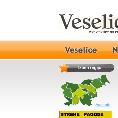
Izberi regijo
Vse regije