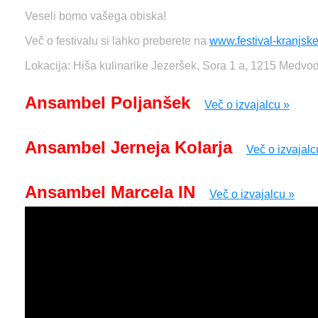
Veseli bomo vašega obiska!
Več o festivalu si lahko preberete na
www.festival-kranjske
Lokacija: Hiša kulinarike Jezeršek, Sora 1 a, 1215 Medvo
Ansambel Poljanšek
Več o izvajalcu »
Ansambel Jerneja Kolarja
Več o izvajalc
Ansambel Marcela IN
Več o izvajalcu »